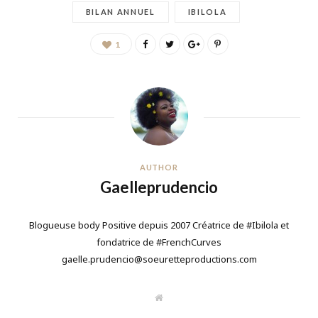
BILAN ANNUEL
IBILOLA
1
AUTHOR
Gaelleprudencio
Blogueuse body Positive depuis 2007 Créatrice de #Ibilola et
fondatrice de #FrenchCurves
gaelle.prudencio@soeuretteproductions.com
W
e
b