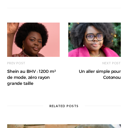
s
i
t
e
PREV POST
NEXT POST
Shein au BHV : 1200 m²
Un aller simple pour
de mode, zéro rayon
Cotonou
grande taille
RELATED POSTS