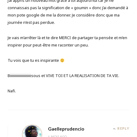
J’ai appris un nouveau mot grace à toi aujourd’hui car je ne
connaissais pas la signification de « goumin » donc j’ai demandé à
mon pote google de me la donner. Je considère donc que ma
journée n’est pas perdue.
Je vais m’arrêter là et te dire MERCI de partager ta pensée et m’en
inspirer pour peut-être me raconter un peu.
Tu vois que tu es inspirante
Biiiiiiiiiiiiiiiiiiiiiiisous et VIVE TOI ET LA REALISATION DE TA VIE.
Nafi.
Gaelleprudencio
REPLY
6 MOIS AGO