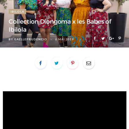
IBILOLA
Collection Diongoma x les Babes of
Ibilola
BY
GAELLEPRUDENCIO
6 MAI 2019