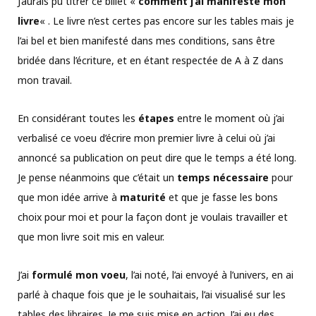
J’aurais pu titrer ce billet «
comment j’ai manifesté mon
livre
« . Le livre n’est certes pas encore sur les tables mais je
l’ai bel et bien manifesté dans mes conditions, sans être
bridée dans l’écriture, et en étant respectée de A à Z dans
mon travail.
En considérant toutes les
étapes
entre le moment où j’ai
verbalisé ce voeu d’écrire mon premier livre à celui où j’ai
annoncé sa publication on peut dire que le temps a été long.
Je pense néanmoins que c’était un
temps nécessaire
pour
que mon idée arrive à
maturité
et que je fasse les bons
choix pour moi et pour la façon dont je voulais travailler et
que mon livre soit mis en valeur.
J’ai
formulé mon voeu
, l’ai noté, l’ai envoyé à l’univers, en ai
parlé à chaque fois que je le souhaitais, l’ai visualisé sur les
tables des libraires. Je me suis mise en action. J’ai eu des