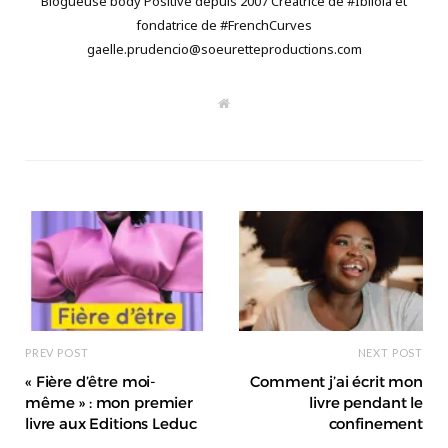
Blogueuse body Positive depuis 2007 Créatrice de #Ibilola et
fondatrice de #FrenchCurves
gaelle.prudencio@soeuretteproductions.com
W
e
b
s
i
t
e
PREV POST
NEXT POST
« Fière d’être moi-
Comment j’ai écrit mon
même » : mon premier
livre pendant le
livre aux Editions Leduc
confinement