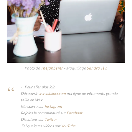
Photo de
TheJabberer
– Maquillage
Sandra Tèvi
Pour aller plus loin
Découvrir
www.ibilola.com
ma ligne de vêtements grande
taille en Wax
Me suivre sur
Instagram
Rejoins la communauté sur
Facebook
Discutons sur
Twitter
J’ai quelques vidéos sur
YouTube