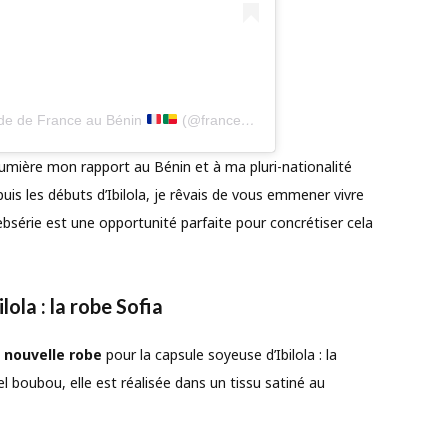
ade de France au Bénin
(@franceaubenin)
 lumière mon rapport au Bénin et à ma pluri-nationalité
puis les débuts d’Ibilola, je rêvais de vous emmener vivre
websérie est une opportunité parfaite pour concrétiser cela
ola : la robe Sofia
e
nouvelle robe
pour la capsule soyeuse d’Ibilola : la
el boubou, elle est réalisée dans un tissu satiné au