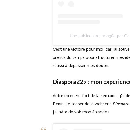
Une publication partagée par Ga
C’est une victoire pour moi, car j’ai souv
prends du temps pour structurer mes idées 
réussi à dépasser mes doutes !
Diaspora229 : mon expérienc
Autre moment fort de la semaine : j’ai 
Bénin. Le teaser de la websérie
Diaspora
j’ai hâte de voir mon épisode !