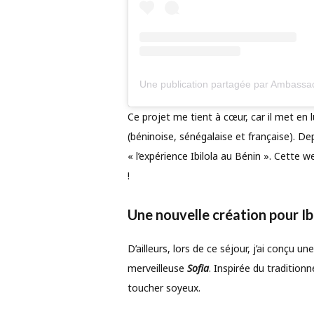
Une publication partagée par Ambass
Ce projet me tient à cœur, car il met en
(béninoise, sénégalaise et française). De
« l’expérience Ibilola au Bénin ». Cette 
!
Une nouvelle création pour Ibil
D’ailleurs, lors de ce séjour, j’ai conçu un
merveilleuse
Sofia
. Inspirée du traditionn
toucher soyeux.