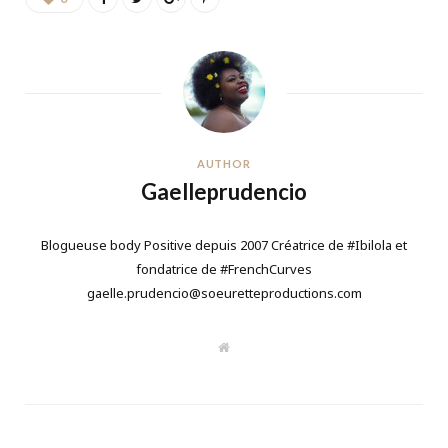
AUTHOR
Gaelleprudencio
Blogueuse body Positive depuis 2007 Créatrice de #Ibilola et
fondatrice de #FrenchCurves
gaelle.prudencio@soeuretteproductions.com
W
e
b
s
i
t
e