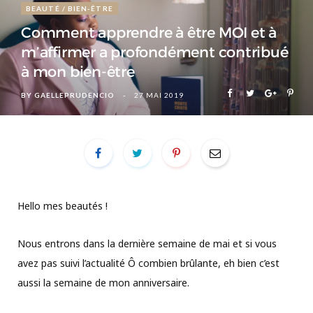
BEAUTÉ / BIEN-ÊTRE
Comment apprendre à être MOI et à
m’affirmer a profondément contribué
à mon bien-être
BY
GAELLEPRUDENCIO
27 MAI 2019
Hello mes beautés !
Nous entrons dans la dernière semaine de mai et si vous
avez pas suivi l’actualité Ô combien brûlante, eh bien c’est
aussi la semaine de mon anniversaire.