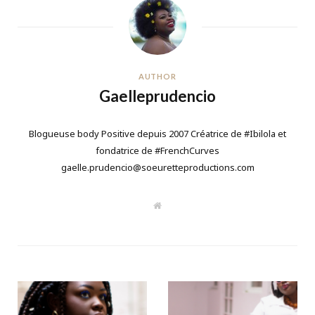
AUTHOR
Gaelleprudencio
Blogueuse body Positive depuis 2007 Créatrice de #Ibilola et
fondatrice de #FrenchCurves
gaelle.prudencio@soeuretteproductions.com
W
e
b
s
i
t
e