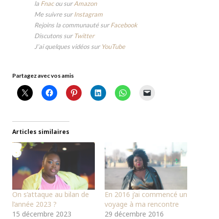
la
Fnac
ou sur
Amazon
Me suivre sur
Instagram
Rejoins la communauté sur
Facebook
Discutons sur
Twitter
J’ai quelques vidéos sur
YouTube
Partagez avec vos amis
Articles similaires
On s’attaque au bilan de
En 2016 j’ai commencé un
l’année 2023 ?
voyage à ma rencontre
15 décembre 2023
29 décembre 2016