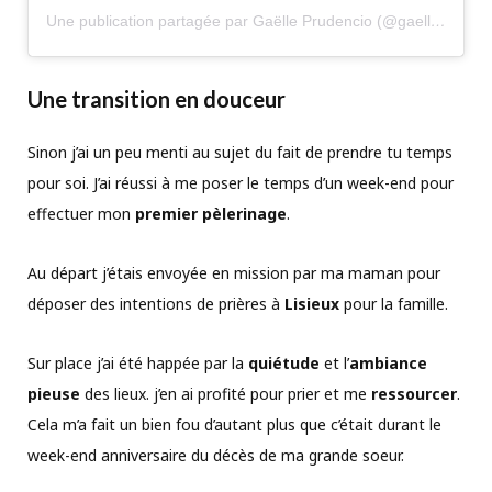
Une publication partagée par Gaëlle Prudencio (@gaelleprudencio)
Une transition en douceur
Sinon j’ai un peu menti au sujet du fait de prendre tu temps
pour soi. J’ai réussi à me poser le temps d’un week-end pour
effectuer mon
premier pèlerinage
.
Au départ j’étais envoyée en mission par ma maman pour
déposer des intentions de prières à
Lisieux
pour la famille.
Sur place j’ai été happée par la
quiétude
et l’
ambiance
pieuse
des lieux. j’en ai profité pour prier et me
ressourcer
.
Cela m’a fait un bien fou d’autant plus que c’était durant le
week-end anniversaire du décès de ma grande soeur.