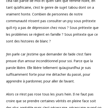
cela fait partie de moi et qu’en tant que femme noire, en
tant qu’africaine, c’est le genre de sujet tabou dont on a
vraiment honte. Combien de personnes de notre
communauté n’osent pas consulter un psy sous prétexte
qu’il n’y a pas de dépression chez nous ? Sous prétexte que
les problèmes se règlent en famille ? Sous prétexte que ce
sont des histoires de blanc ?
J’en parle car j’estime que demander de l’aide c’est faire
preuve d’un amour inconditionnel pour soi. Parce que la
parole libère. Elle libère tellement qu’aujourd’hui je suis
suffisamment forte pour me détacher du passé, pour
apprendre à pardonner, pour aller de l’avant.
Alors ce n’est pas rose tous les jours hein. Il ne faut pas
croire que se prendre certaines vérités en pleine face soit
des plus agréable mais c’est nécessaire, nécessaire quand on