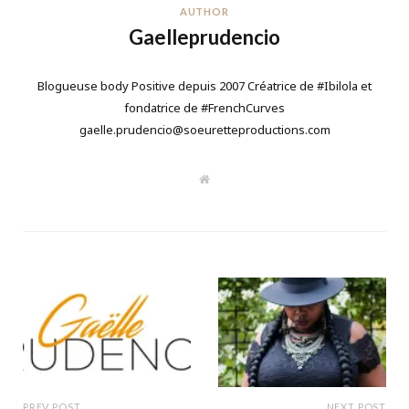
AUTHOR
Gaelleprudencio
Blogueuse body Positive depuis 2007 Créatrice de #Ibilola et
fondatrice de #FrenchCurves
gaelle.prudencio@soeuretteproductions.com
W
e
b
s
i
t
e
PREV POST
NEXT POST