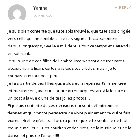
Yamna
REPLY
10 ANS AGO
Je suis bien contente que tu te sois trouvée, que tu te sois dirigée
vers celle qui me semble-t-il te fais signe affectueusement
depuis longtemps, Gaelle est là depuis tout ce temps et a attendu
en souriant…
Je suis une de ces filles de l ombre, intervenant à de tres rares
occasions, ne lisant certes pas tous tes articles mais « je te
connais » un tout petit peu…
Je fais partie de ces filles qui, à plusieurs reprises, t’a remerciée
interieurement, avec un sourire ou en acquiesçant à la lecture d
un post à la vue d’une de tes jolies photos…
Et je suis contente de ces decisions qui sont définitivement
tiennes et qui vont te permettre de vivre pleinement ce qui te fais
vibrer… Bref je m’etale… Tout ca parce que je te souhaite de tout
cœur le meilleur… Des sourires et des rires, de la musique et de la
danse, et puis de l’amour !!!!