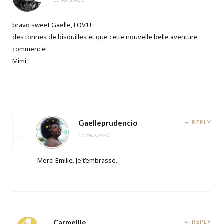
10 ANS AGO
bravo sweet Gaëlle, LOV’U
des tonnes de bisouilles et que cette nouvelle belle aventure
commence!
Mimi
Gaelleprudencio
REPLY
10 ANS AGO
Merci Emilie. Je t’embrasse.
Carmellle
REPLY