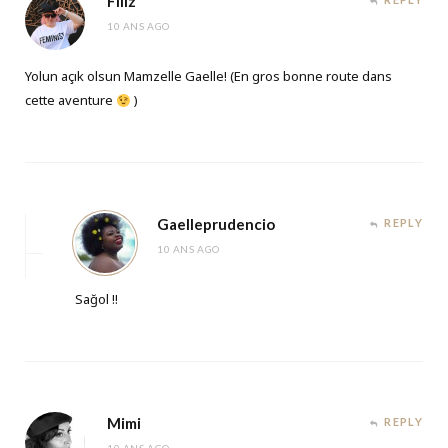
Filiz
10 ANS AGO
Yolun açık olsun Mamzelle Gaelle! (En gros bonne route dans
cette aventure
)
Gaelleprudencio
REPLY
10 ANS AGO
Sağol !!
Mimi
REPLY