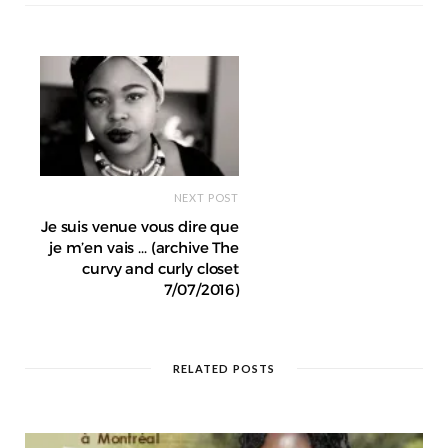
t
e
NEXT POST
Je suis venue vous dire que
je m’en vais … (archive The
curvy and curly closet
7/07/2016)
RELATED POSTS