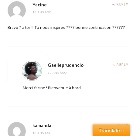
Yacine
REPLY
10 ANS AGO
Bravo ? a toi !!! Tu nous inspires ???? bonne continuation ??????
Gaelleprudencio
REPLY
10 ANS AGO
Merci Yacine ! Bienvenue à bord !
kamanda
REPLY
Translate »
10 ANS AGO