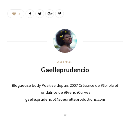
0
AUTHOR
Gaelleprudencio
Blogueuse body Positive depuis 2007 Créatrice de #Ibilola et
fondatrice de #FrenchCurves
gaelle.prudencio@soeuretteproductions.com
W
e
b
s
i