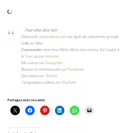
P
our aller plus loin
Découvrir
www.ibilola.com
ma ligne de vêtements grande
taille en Wax
Commander
mon livre Fière d’être moi-même, Ed. Leduc à
la
Fnac
ou sur
Amazon
Me suivre sur
Instagram
Rejoins la communauté sur
Facebook
Discutons sur
Twitter
J’ai quelques vidéos sur
YouTube
Partagez avec vos amis