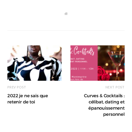
W
e
b
s
i
t
e
PREV POST
NEXT POST
2022 je ne sais que
Curves & Cocktails :
retenir de toi
célibat, dating et
épanouissement
personnel