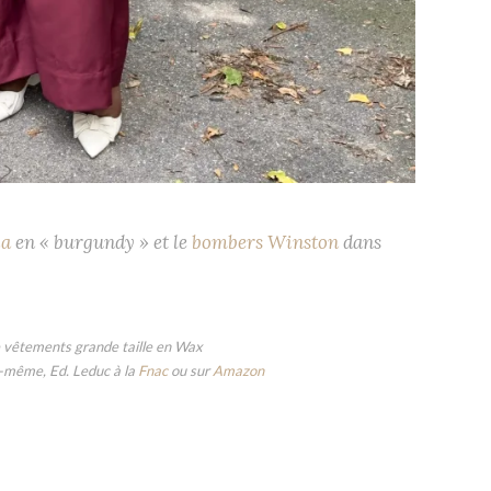
ia
en « burgundy » et le
bombers Winston
dans
 vêtements grande taille en Wax
i-même, Ed. Leduc à la
Fnac
ou sur
Amazon