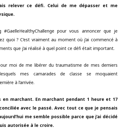
tais relever ce défi. Celui de me dépasser et me
ysique.
ag #GaelleHealthyChallenge pour vous annoncer que je
avez quoi ? C’est vraiment au moment où j’ai commencé à
ts que j’ai réalisé à quel point ce défi était important.
e pour moi de me libérer du traumatisme de mes derniers
lesquels mes camarades de classe se moquaient
nière à l’arrivée.
rus en marchant. En marchant pendant 1 heure et 17
réconciliée avec le passé. Avec tout ce que je pensais
aujourd’hui me semble possible parce que j’ai décidé
is autorisée à le croire.