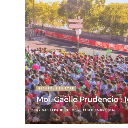
d
BEAUTÉ / BIEN-ÊTRE
Moi, Gaëlle Prudencio : 14
BY
GAELLEPRUDENCIO
11 SEPTEMBRE 2016