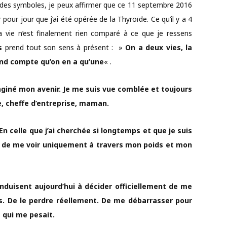
, des symboles, je peux affirmer que ce 11 septembre 2016
 pour jour que j’ai été opérée de la Thyroïde. Ce qu’il y a 4
 vie n’est finalement rien comparé à ce que je ressens
s
prend tout son sens à présent : »
On a deux vies, la
nd compte qu’on en a qu’une
« .
aginé mon avenir. Je me suis vue comblée et toujours
, cheffe d’entreprise, maman.
En celle que j’ai cherchée si longtemps et que je suis
ssé de me voir uniquement à travers mon poids et mon
nduisent aujourd’hui à décider officiellement de me
s. De le perdre réellement. De me débarrasser pour
 qui me pesait.