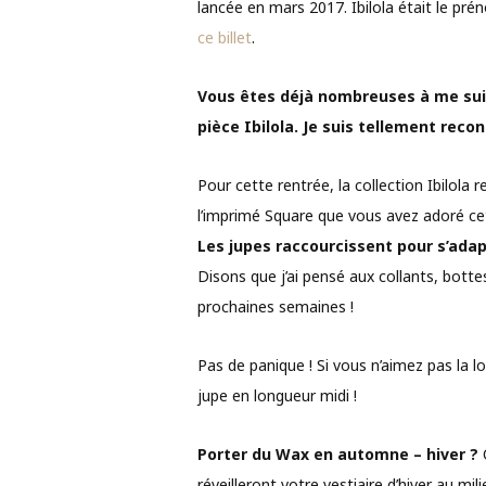
lancée en mars 2017. Ibilola était le pr
ce billet
.
Vous êtes déjà nombreuses à me suiv
pièce Ibilola. Je suis tellement reco
Pour cette rentrée, la collection Ibilola
l’imprimé Square que vous avez adoré ce
Les jupes raccourcissent pour s’adapt
Disons que j’ai pensé aux collants, botte
prochaines semaines !
Pas de panique ! Si vous n’aimez pas la
jupe en longueur midi !
Porter du Wax en automne – hiver ?
O
réveilleront votre vestiaire d’hiver au mili