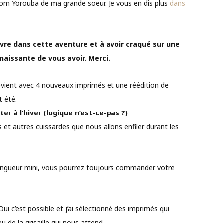
énom Yorouba de ma grande soeur. Je vous en dis plus
dans
re dans cette aventure et à avoir craqué sur une
nnaissante de vous avoir. Merci.
 revient avec 4 nouveaux imprimés et une réédition de
t été.
er à l’hiver (logique n’est-ce-pas ?)
s et autres cuissardes que nous allons enfiler durant les
 longueur mini, vous pourrez toujours commander votre
ui c’est possible et j’ai sélectionné des imprimés qui
eu de la grisaille qui nous attend.