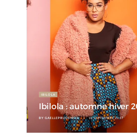
d
IBILOLA
Ibilola : automne hiver 2
BY
GAELLEPRUDENCIO
18 SEPTEMBRE 2017