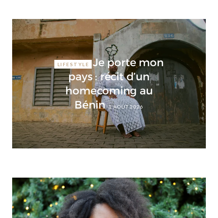
Je porte mon
LIFESTYLE
pays : récit d’un
homecoming au
Bénin
1 AOÛT 2026