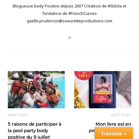
Blogueuse body Positive depuis 2007 Créatrice de #Ibilola et
fondatrice de #FrenchCurves
gaelle.prudencio@soeuretteproductions.com
W
e
b
s
i
t
e
PREV POST
NEXT POST
5 raisons de participer à
Mon livre est en
la pool party body
promotion à 1,99€*
Translate »
positive du 9 juillet