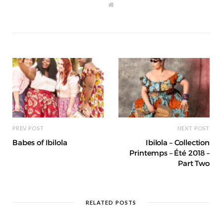
W
e
b
s
i
t
e
PREV POST
NEXT POST
Babes of Ibilola
Ibilola – Collection
Printemps – Été 2018 –
Part Two
RELATED POSTS