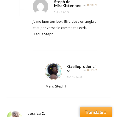
Steph de
MissKittenheel
REPLY
8 ANS AGO
J’aime bien ton look. Effortless en anglais
et super versatile comme t’as ecrit.
Bisous Steph
Gaelleprudenci
o
REPLY
8 ANS AGO
Merci Steph !
Translate »
Jessica C.
REPLY