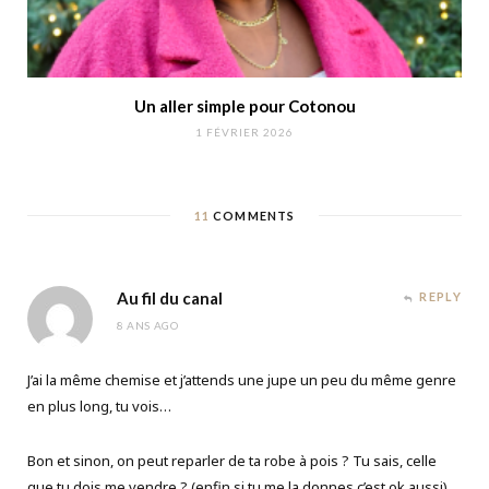
Un aller simple pour Cotonou
1 FÉVRIER 2026
11
COMMENTS
Au fil du canal
REPLY
8 ANS AGO
J’ai la même chemise et j’attends une jupe un peu du même genre
en plus long, tu vois…
Bon et sinon, on peut reparler de ta robe à pois ? Tu sais, celle
que tu dois me vendre ? (enfin si tu me la donnes c’est ok aussi).