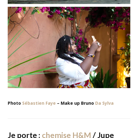
Photo
Sébastien Faye
– Make up Bruno
Da Sylva
Je porte :
chemise H&M
/ Jupe